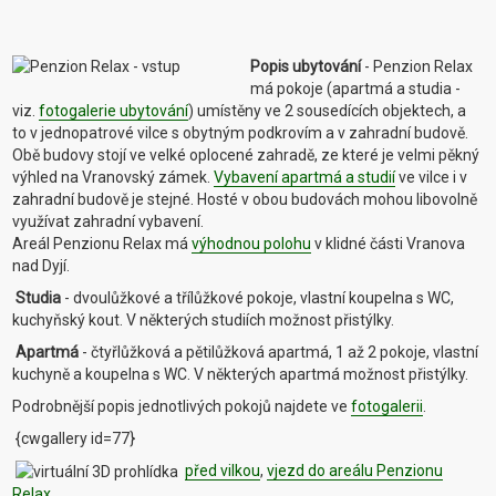
Popis ubytování
- Penzion Relax
má pokoje (apartmá a studia -
viz.
fotogalerie ubytování
) umístěny ve 2 sousedících objektech, a
to v jednopatrové vilce s obytným podkrovím a v zahradní budově.
Obě budovy stojí ve velké oplocené zahradě, ze které je velmi pěkný
výhled na Vranovský zámek.
Vybavení apartmá a studií
ve vilce i v
zahradní budově je stejné. Hosté v obou budovách mohou libovolně
využívat zahradní vybavení.
Areál Penzionu Relax má
výhodnou polohu
v klidné části Vranova
nad Dyjí.
Studia
- dvoulůžkové a třílůžkové pokoje, vlastní koupelna s WC,
kuchyňský kout. V některých studiích možnost přistýlky.
Apartmá
- čtyřlůžková a pětilůžková apartmá, 1 až 2 pokoje, vlastní
kuchyně a koupelna s WC. V některých apartmá možnost přistýlky.
Podrobnější popis jednotlivých pokojů najdete ve
fotogalerii
.
{cwgallery id=77}
před vilkou
,
vjezd do areálu Penzionu
Relax