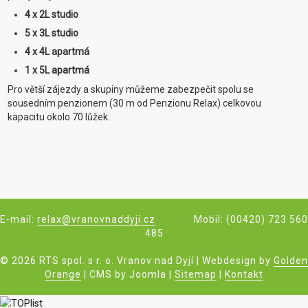
4 x 2L studio
5 x 3L studio
4 x 4L apartmá
1 x 5L apartmá
Pro větší zájezdy a skupiny můžeme zabezpečit spolu se
sousedním penzionem (30 m od Penzionu Relax) celkovou
kapacitu okolo 70 lůžek.
E-mail:
relax@vranovnaddyji.cz
Mobil: (00420) 723 560
485
© 2026 RTS spol. s r. o. Vranov nad Dyjí | Webdesign by
Golden
Orange
| CMS by Joomla |
Sitemap
|
Kontakt