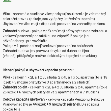
Vilka
- apartmá a studia ve vilce poskytují soukromí a je zde možný
celoroční provoz (pokoje jsou vytápěny ústředním topením).
Ubytovaní ve vilce mají k dispozici i posezení na zahradě penzionu.
Zahradní budova
- pokoje v přízemí mají přímý výstup na zahradu a
venkovní posezení pod stříškou na zápraží. 2 pokoje jsou
přizpůsobeny i pro vozíčkáře.
Pokoje v 1. poschodí mají venkovní posezení na balkónech.
Zahradní budova je v provozu obvykle od dubna do října
(včetně), přitápění je možné elektrickými topnými konvektory.
Členění pokojů a ubytovací kapacita penzionu:
Vilka
- celkem 1 x 2L a 1 x 3L studia, 2 x 4L a 1 x 5L apartmá (to je 18
lůžek + 3 možné přistýlky ve 3 apartmánech a 2 studiích)
Zahradní objekt
- celkem 3 x 2L a 4 x 3L studia, 2 x 4L apartmá (to je
26 lůžek + 6 možných přistýlek ve 2 apartmánech a 7 studiích)
Celková kapacita ubytování
- celková kapacita Penzionui Relax ve
Vranově nad Dyjí je
44 lůžek + 9 možných přistýlek
. Dle rozpisu
pokojů to je